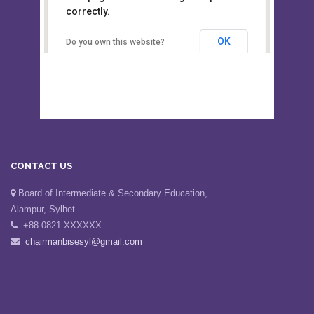
This page can't load Google Maps
Board of Intermediate &
correctly.
Secondary Education, Alampur,
Sylhet
OK
Do you own this website?
CONTACT US
Board of Intermediate & Secondary Education,
Alampur, Sylhet.
+88-0821-XXXXXX
chairmanbisesyl@gmail.com