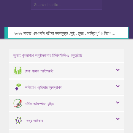
২০২৬ সালের এসএসসি পরীক্ষা নকলমুক্ত ,সুষ্ঠু , সুন্দর , শান্তিপূর্ণ ও নিরাপদ পরিবেশে গ্রহণের লক্ষ্যে কেন্দ্র সচিবদের সাথে মতবিনিময় প্রসঙ্গে।
জুলাই পুনর্জাগরণ অনুষ্ঠানমালার টিভিসি/ভিডিও/ ডকুমেন্টারি
সেবা প্রদান প্রতিশ্রুতি
অভিযোগ প্রতিকার ব্যবস্থাপনা
বার্ষিক কর্মসম্পাদন চুক্তি
তথ্য অধিকার