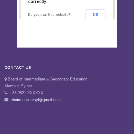
This page can't load Google Maps
Board of Intermediate &
correctly.
Secondary Education, Alampur,
Sylhet
OK
Do you own this website?
CONTACT US
Board of Intermediate & Secondary Education,
Alampur, Sylhet.
+88-0821-XXXXXX
chairmanbisesyl@gmail.com