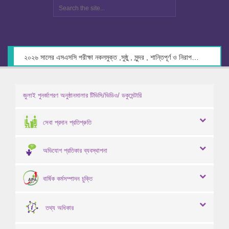
২০২৬ সালের এসএসসি পরীক্ষা নকলমুক্ত ,সুষ্ঠু , সুন্দর , শান্তিপূর্ণ ও নিরাপদ পরিবেশে গ্রহণের লক্ষ্যে কেন্দ্র সচিবদের সাথে মতবিনিময় প্রসঙ্গে।
জুলাই পুনর্জাগরণ অনুষ্ঠানমালার টিভিসি/ভিডিও/ ডকুমেন্টারি
সেবা প্রদান প্রতিশ্রুতি
অভিযোগ প্রতিকার ব্যবস্থাপনা
বার্ষিক কর্মসম্পাদন চুক্তি
তথ্য অধিকার