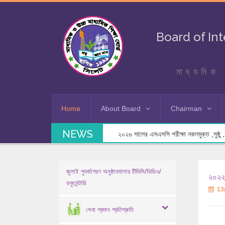
Board of In
মাধ্যমিক 
Home
About Board
Chairman
NEWS
২০২৬ সালের এসএসসি পরীক্ষা নকলমুক্ত ,সুষ্ঠু , স
জুলাই পুনর্জাগরণ অনুষ্ঠানমালার টিভিসি/ভিডিও/
২০২২-
ডকুমেন্টারি
13
সেবা প্রদান প্রতিশ্রুতি