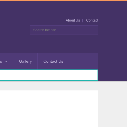
About Us
Contact
es
Gallery
Contact Us