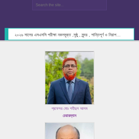
২০২৬ সালের এসএসসি পরীক্ষা নকলমুক্ত ,সুষ্ঠু , সুন্দর , শান্তিপূর্ণ ও নিরাপদ পরিবেশে গ্রহণের লক্ষ্যে কেন্দ্র সচিবদের সাথে মতবিনিময় প্রসঙ্গে।
প্রফেসর মোঃ শহীদুল আলম
চেয়ারম্যান