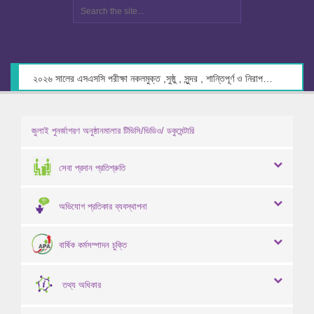
২০২৬ সালের এসএসসি পরীক্ষা নকলমুক্ত ,সুষ্ঠু , সুন্দর , শান্তিপূর্ণ ও নিরাপদ পরিবেশে গ্রহণের লক্ষ্যে কেন্দ্র সচিবদের সাথে মতবিনিময় প্রসঙ্গে।
জুলাই পুনর্জাগরণ অনুষ্ঠানমালার টিভিসি/ভিডিও/ ডকুমেন্টারি
সেবা প্রদান প্রতিশ্রুতি
অভিযোগ প্রতিকার ব্যবস্থাপনা
বার্ষিক কর্মসম্পাদন চুক্তি
তথ্য অধিকার