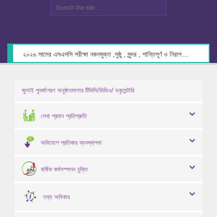
২০২৬ সালের এসএসসি পরীক্ষা নকলমুক্ত ,সুষ্ঠু , সুন্দর , শান্তিপূর্ণ ও নিরাপদ পরিবেশে গ্রহণের লক্ষ্যে কেন্দ্র সচিবদের সাথে মতবিনিময় প্রসঙ্গে।
জুলাই পুনর্জাগরণ অনুষ্ঠানমালার টিভিসি/ভিডিও/ ডকুমেন্টারি
সেবা প্রদান প্রতিশ্রুতি
অভিযোগ প্রতিকার ব্যবস্থাপনা
বার্ষিক কর্মসম্পাদন চুক্তি
তথ্য অধিকার