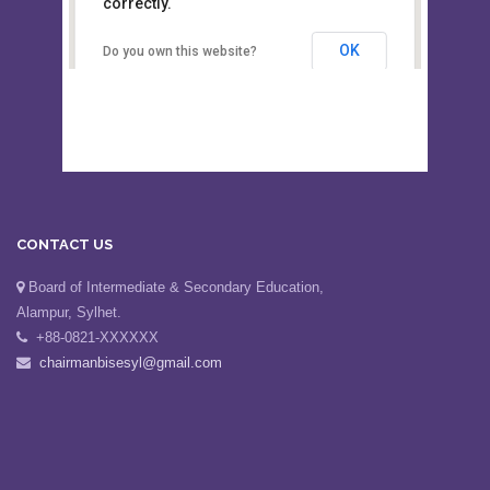
This page can't load Google Maps
Board of Intermediate &
correctly.
Secondary Education, Alampur,
Sylhet
OK
Do you own this website?
CONTACT US
Board of Intermediate & Secondary Education,
Alampur, Sylhet.
+88-0821-XXXXXX
chairmanbisesyl@gmail.com