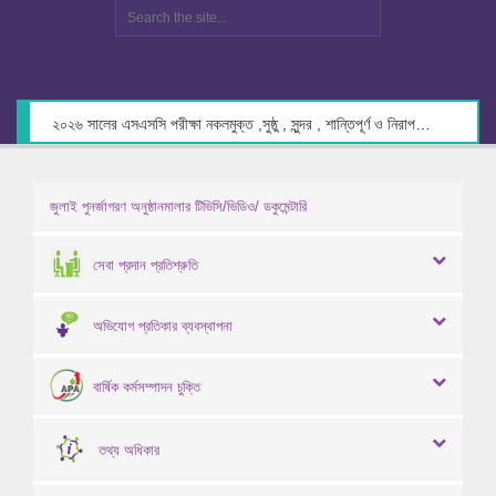
২০২৬ সালের এসএসসি পরীক্ষা নকলমুক্ত ,সুষ্ঠু , সুন্দর , শান্তিপূর্ণ ও নিরাপদ পরিবেশে গ্রহণের লক্ষ্যে কেন্দ্র সচিবদের সাথে মতবিনিময় প্রসঙ্গে।
জুলাই পুনর্জাগরণ অনুষ্ঠানমালার টিভিসি/ভিডিও/ ডকুমেন্টারি
সেবা প্রদান প্রতিশ্রুতি
অভিযোগ প্রতিকার ব্যবস্থাপনা
বার্ষিক কর্মসম্পাদন চুক্তি
তথ্য অধিকার