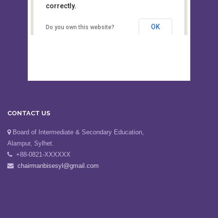
This page can't load Google Maps
Board of Intermediate &
correctly.
Secondary Education, Alampur,
Sylhet
OK
Do you own this website?
CONTACT US
Board of Intermediate & Secondary Education,
Alampur, Sylhet.
+88-0821-XXXXXX
chairmanbisesyl@gmail.com