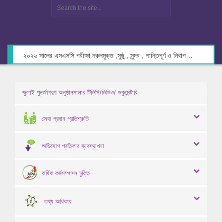
২০২৬ সালের এসএসসি পরীক্ষা নকলমুক্ত ,সুষ্ঠু , সুন্দর , শান্তিপূর্ণ ও নিরাপদ পরিবেশে গ্রহণের লক্ষ্যে কেন্দ্র সচিবদের সাথে মতবিনিময় প্রসঙ্গে।
জুলাই পুনর্জাগরণ অনুষ্ঠানমালার টিভিসি/ভিডিও/ ডকুমেন্টারি
সেবা প্রদান প্রতিশ্রুতি
অভিযোগ প্রতিকার ব্যবস্থাপনা
বার্ষিক কর্মসম্পাদন চুক্তি
তথ্য অধিকার